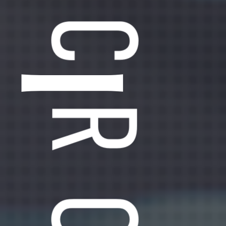
SCROLL
ー